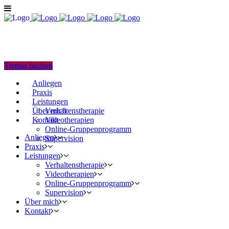
Termin buchen
Anliegen
Praxis
Leistungen
Über mich
Verhaltens­therapie
Kontakt
Videotherapien
Online-Gruppen­programm
Anliegen
Supervision
Praxis
Leistungen
Verhaltens­therapie
Videotherapien
Online-Gruppen­programm
Supervision
Über mich
Kontakt