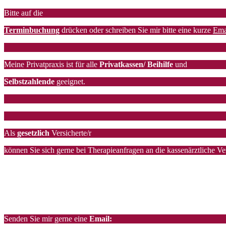
Bitte auf die
Terminbuchung
drücken oder schreiben Sie mir bitte eine kurze
Ema
Meine Privatpraxis ist für alle
Privatkassen/ Beihilfe
und
Selbstzahlende
geeignet.
Als
gesetzlich
Versicherte/r
können Sie sich gerne bei Therapieanfragen an die kassenärztliche V
T
elefonische Sprechzeit
Montags bis freitags von 7.00 Uhr bis 21 Uhr (Sekretariat)
unter:
0761 – 4889 4814
Senden Sie mir gerne eine
Email: