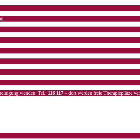
il.
ereinigung wenden, Tel.:
116 117
– dort werden freie Therapieplätze verm