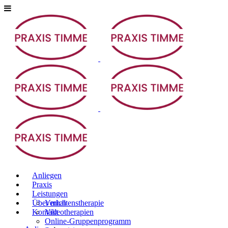
Anliegen
Praxis
Leistungen
Über mich
Verhaltens­therapie
Kontakt
Videotherapien
Online-Gruppen­programm