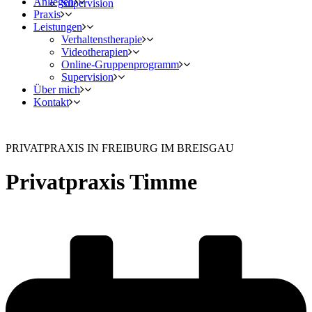
Anliegen
Supervision
Praxis
Leistungen
Verhaltens­therapie
Videotherapien
Online-Gruppen­programm
Supervision
Über mich
Kontakt
PRIVATPRAXIS IN FREIBURG IM BREISGAU
Privatpraxis Timme
Ihre Privatpraxis für Verhaltenstherapie & Supervision. Auch per
Videotherapie erreichbar!