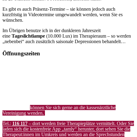
Es gibt es auch Präsenz-Termine – sie können jedoch auch
kurzfristig in Videotermine umgewandelt werden, wenn Sie es
wünschen.
Im Übrigen benutze ich in der dunkleren Jahreszeit
eine
Tageslichtlampe
(10.000 Lux) im Therapieraum – so werden
„nebenbei“ auch zusätzlich saisonale Depressionen behandelt…
Öffnungszeiten
Bitte auf die
Terminbuchung
drücken!
Meine Praxis ist eine reine Privatpraxis für
Privatversicherte und
Selbstzahlende!
Als gesetzlich Versicherte/r auf der Suche nach einem
Therapieplatz
können Sie sich gerne an die kassenärztliche
Vereinigung wenden,
Tel.:
116 117
– dort werden freie Therapieplätze vermittelt. Oder Sie
laden sich die kostenfreie App „tamly“ herunter, dort sehen Sie die
Therapeut:innen im Umkreis und werden an die Sprechstunden