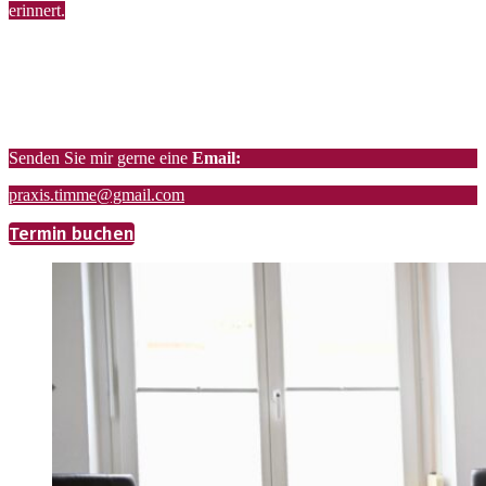
erinnert.
T
elefonische Sprechzeit
Montags bis freitags von 7.00 Uhr bis 21 Uhr (Sekretariat)
unter: 0761 – 4889 4814
Senden Sie mir gerne eine
Email:
praxis.timme@gmail.com
Termin buchen